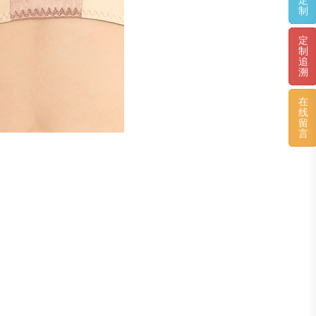
定
制
定
制
追
溯
在
线
留
言