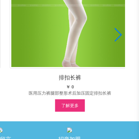
排扣长裤
￥ 0
医用压力裤腿部整形术后加压固定排扣长裤
医
了解更多