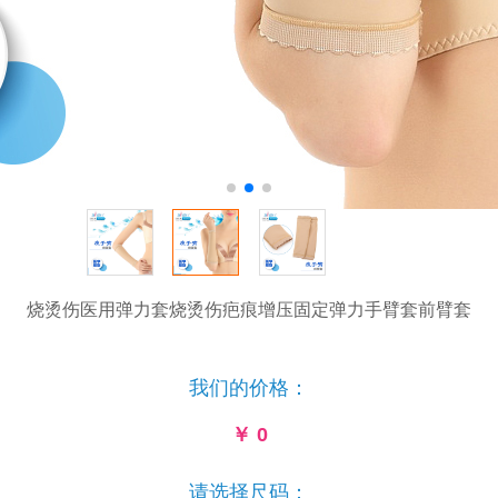
烧烫伤医用弹力套烧烫伤疤痕增压固定弹力手臂套前臂套
我们的价格：
￥
0
请选择尺码：