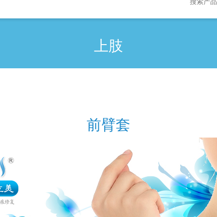
上肢
前臂套