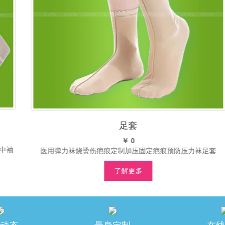
足套
￥ 0
医用弹力袜烧烫伤疤痕定制加压固定疤痕预防压力袜足套
了解更多