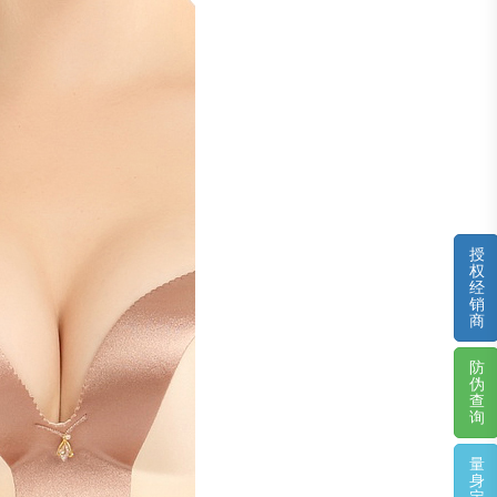
授
权
经
销
商
防
伪
查
询
量
身