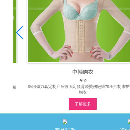
中袖胸衣
￥ 0
医用弹力套定制产后收固定腰背烧烫伤疤痕加压抑制康护中袖
中袖
胸衣
了解更多