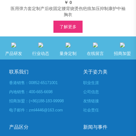
￥ 0
医用弹力套定制产后收固定腰背烧烫伤疤痕加压抑制康护中袖
胸衣
了解更多
产品研发
行业动态
量身定制
在线留言
招商加盟
联系我们
关于姿力美
香港销售：00852-65171001
职业生涯
内地销售：400-665-6698
公司信息
招商加盟：(+86)188-183-99998
友情链接
电子邮件：zml4446@163.com
社会责任
产品区分
新闻与事件