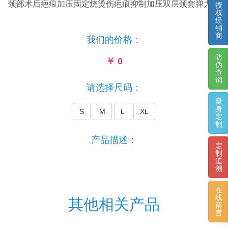
颈部术后疤痕加压固定烧烫伤疤痕抑制加压双层颈套弹力套
授
权
经
销
商
我们的价格：
防
￥
0
伪
查
询
请选择尺码：
量
身
S
M
L
XL
定
制
产品描述：
定
制
追
溯
在
线
其他相关产品
留
言