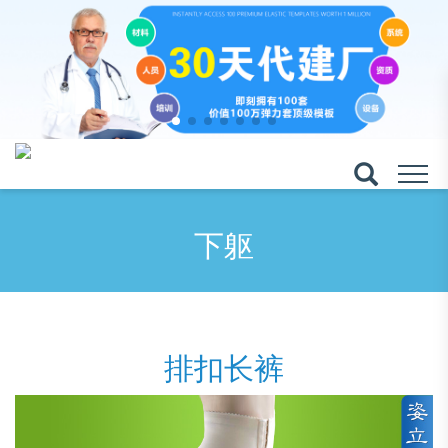
下躯
排扣长裤