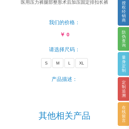
医用压力裤腿部整形术后加压固定排扣长裤
授
权
经
销
商
我们的价格：
防
￥
0
伪
查
询
请选择尺码：
量
身
S
M
L
XL
定
制
产品描述：
定
制
追
溯
在
线
其他相关产品
留
言