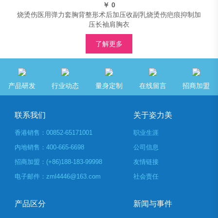
￥ 0
烧烫伤医用弹力套胸背整形术后加压收副乳烧烫伤疤痕抑制加
压长袖肩胸衣
了解更多
产品研发
行业动态
量身定制
在线留言
招商加盟
联系我们
关于姿力美
香港销售：00852-65171001
职业生涯
内地销售：400-665-6698
公司信息
招商加盟：(+86)188-183-99998
友情链接
电子邮件：zml4446@163.com
社会责任
产品区分
新闻与事件