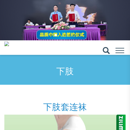
下肢
下肢套连袜