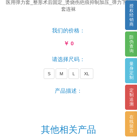
医用弹力套_整形术后固定_烫烧伤疤痕抑制加压_弹力下肢
授
套连袜
权
经
销
商
我们的价格：
防
伪
￥
0
查
询
请选择尺码：
量
身
定
S
M
L
XL
制
定
产品描述：
制
追
溯
在
线
留
其他相关产品
言