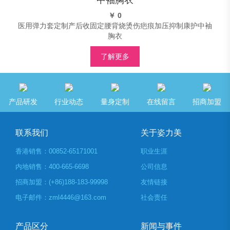
￥ 0
医用弹力套定制产后收固定腰背烧烫伤疤痕加压抑制康护中袖
胸衣
了解更多
产品研发
行业动态
量身定制
在线留言
招商加盟
联系我们
关于姿力美
香港销售：00852-65171001
职业生涯
内地销售：400-665-6698
公司信息
招商加盟：(+86)188-183-99998
友情链接
电子邮件：zml4446@163.com
社会责任
产品区分
新闻与事件