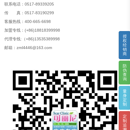
联系电话：0517-89339205
传 真：0517-83190299
客服热线：400-665-6698
加盟专线：(+86)18818399998
授
代理专线:（+86)13535389998
权
经
邮箱：zml4446@163.com
销
商
防
伪
查
询
量
身
定
制
定
制
追
溯