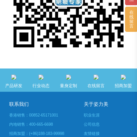
在
线
留
言
产品研发
行业动态
量身定制
在线留言
招商加盟
联系我们
关于姿力美
香港销售：00852-65171001
职业生涯
内地销售：400-665-6698
公司信息
招商加盟：(+86)188-183-99998
友情链接