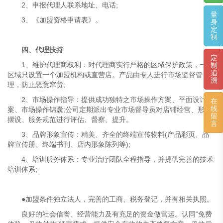
2、申报代理人联系地址、电话;
量
3、《加盟资格申请表》。
身
定
制
四、代理扶持
定
1、维护代理商权利：对代理商实行严格的区域保护政策，一个
制
追
区域只设置一个加盟机构或直营店。产品由专人进行市场监督管
溯
理，防止恶意窜货;
2、市场操作指导：提供成功独特之市场操作方案、平面设计文
在
线
案、市场操作锦囊;公司定期派出专业市场督导员对店铺经营、形象
留
摆设、服务规范进行评估、督察、提升。
言
3、品牌形象宣传：精美、齐全的终端宣传物料(产品彩页、品
牌宣传册、终端书刊、店内形象陈列等);
4、培训服务体系：专业治疗团队全程指导，并提供完善的技术
培训体系;
●加盟条件独立法人，完善的工商、税务登记，并有相关执照。
良好的社会信誉、经营能力及有充足的资金做营运。认同“免费