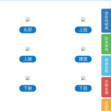
授
权
经
销
商
头部
上肢
防
伪
查
询
上躯
腰腹
量
身
定
制
定
制
下躯
下肢
追
溯
在
线
留