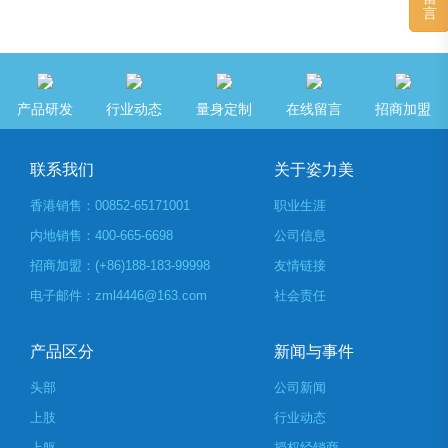
言
产品研发
行业动态
量身定制
在线留言
招商加盟
联系我们
关于姿力美
香港销售：00852-65171001
职业生涯
内地销售：400-665-6698
公司信息
招商加盟：(+86)188-183-99998
友情链接
电子邮件：zml4446@163.com
社会责任
产品区分
新闻与事件
头部
公司新闻
上肢
行业动态
上躯
授权经销商