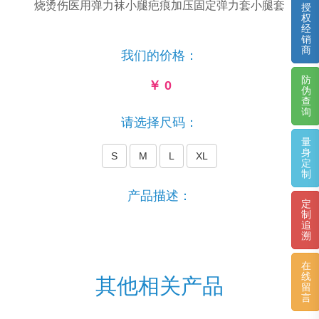
烧烫伤医用弹力袜小腿疤痕加压固定弹力套小腿套
授
权
经
销
商
我们的价格：
防
￥
0
伪
查
询
请选择尺码：
量
身
S
M
L
XL
定
制
产品描述：
定
制
追
溯
在
线
其他相关产品
留
言