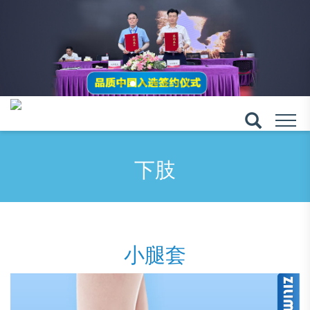
下肢
小腿套