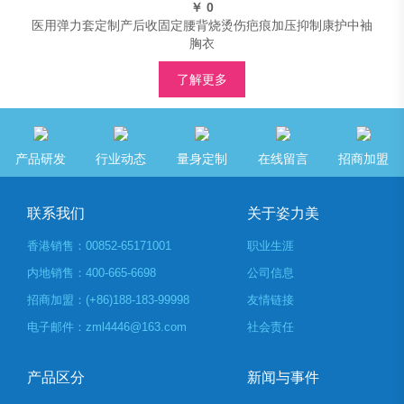
￥ 0
医用弹力套定制产后收固定腰背烧烫伤疤痕加压抑制康护中袖
胸衣
了解更多
产品研发
行业动态
量身定制
在线留言
招商加盟
联系我们
关于姿力美
香港销售：00852-65171001
职业生涯
内地销售：400-665-6698
公司信息
招商加盟：(+86)188-183-99998
友情链接
电子邮件：zml4446@163.com
社会责任
产品区分
新闻与事件