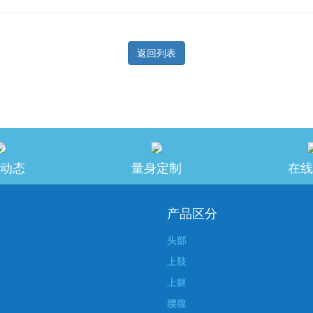
返回列表
动态
量身定制
在线
美
产品区分
头部
上肢
上躯
腰腹