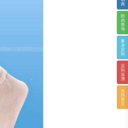
商
防
伪
查
询
量
身
定
制
定
制
追
溯
在
线
留
言