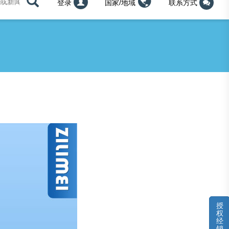
登录
国家/地域
联系方式
授
权
经
销